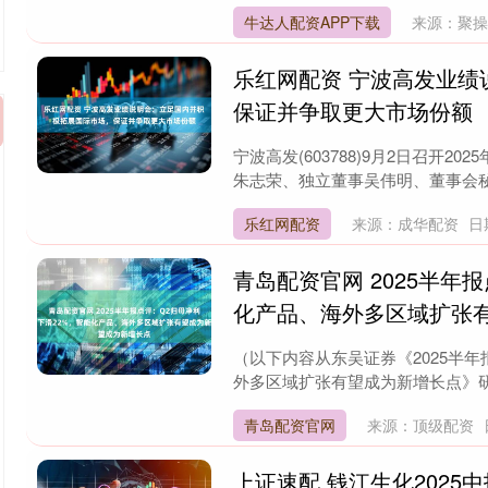
牛达人配资APP下载
来源：聚
乐红网配资 宁波高发业
保证并争取更大市场份额
宁波高发(603788)9月2日召开
朱志荣、独立董事吴伟明、董事会秘书
乐红网配资
来源：成华配资
日
青岛配资官网 2025半年
化产品、海外多区域扩张
（以下内容从东吴证券《2025半年
外多区域扩张有望成为新增长点》研报附
青岛配资官网
来源：顶级配资
上证速配 钱江生化202