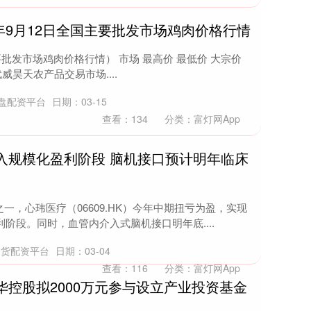
25年9月12日全国主要批发市场鸡肉价格行情
要批发市场鸡肉价格行情） 市场 最高价 最低价 大宗价
 武威昊天农产品交易市场....
盘配资平台
日期：03-15
查看：
134
分类：
富灯网App
入规模化盈利阶段 脑机接口预计明年临床
，心玮医疗（06609.HK）今年中期扭亏为盈，实现
利阶段。同时，血管内介入式脑机接口明年底....
期货配资平台
日期：03-04
查看：
116
分类：
富灯网App
华控股拟2000万元参与设立产业投资基金