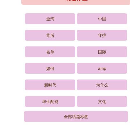
金湾
中国
背后
守护
名单
国际
如何
amp
新时代
为什么
华生配资
文化
全部话题标签