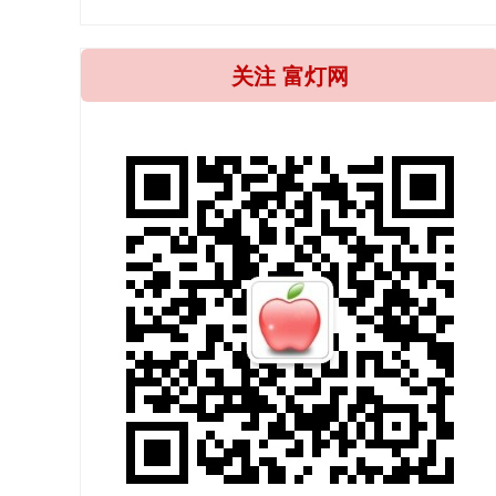
关注 富灯网