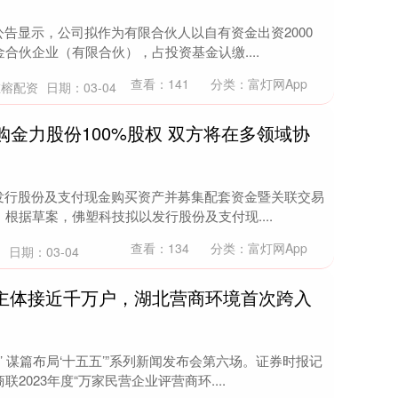
披露公告显示，公司拟作为有限合伙人以自有资金出资2000
合伙企业（有限合伙），占投资基金认缴....
查看：
141
分类：
富灯网App
在榕配资
日期：03-04
购金力股份100%股权 双方将在多领域协
发布《发行股份及支付现金购买资产并募集配套资金暨关联交易
根据草案，佛塑科技拟以发行股份及支付现....
查看：
134
分类：
富灯网App
网
日期：03-04
营主体接近千万户，湖北营商环境首次跨入
’ 谋篇布局‘十五五’”系列新闻发布会第六场。证券时报记
023年度“万家民营企业评营商环....