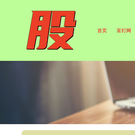
首页
富灯网