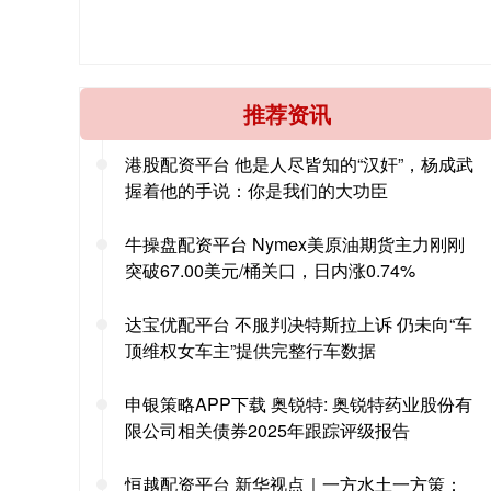
推荐资讯
港股配资平台 他是人尽皆知的“汉奸”，杨成武
握着他的手说：你是我们的大功臣
牛操盘配资平台 Nymex美原油期货主力刚刚
突破67.00美元/桶关口，日内涨0.74%
达宝优配平台 不服判决特斯拉上诉 仍未向“车
顶维权女车主”提供完整行车数据
申银策略APP下载 奥锐特: 奥锐特药业股份有
限公司相关债券2025年跟踪评级报告
恒越配资平台 新华视点｜一方水土一方策：