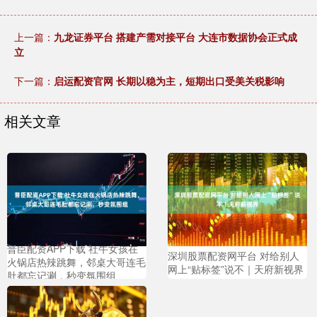
上一篇：
九龙证券平台 搭建产需对接平台 大连市数据协会正式成
立
下一篇：
启运配资官网 长期以稳为主，短期出口受美关税影响
相关文章
普臣配资APP下载 社牛女孩在
深圳股票配资网平台 对给别人
火锅店热辣跳舞，邻桌大哥连毛
网上“贴标签”说不｜天府新视界
肚都忘记涮，秒变氛围组