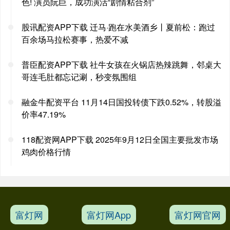
色! 演员阮巨，成功演活“剧情粘合剂”
股讯配资APP下载 迁马·跑在水美酒乡丨夏前松：跑过
百余场马拉松赛事，热爱不减
普臣配资APP下载 社牛女孩在火锅店热辣跳舞，邻桌大
哥连毛肚都忘记涮，秒变氛围组
融金牛配资平台 11月14日国投转债下跌0.52%，转股溢
价率47.19%
118配资网APP下载 2025年9月12日全国主要批发市场
鸡肉价格行情
富灯网
富灯网App
富灯网官网