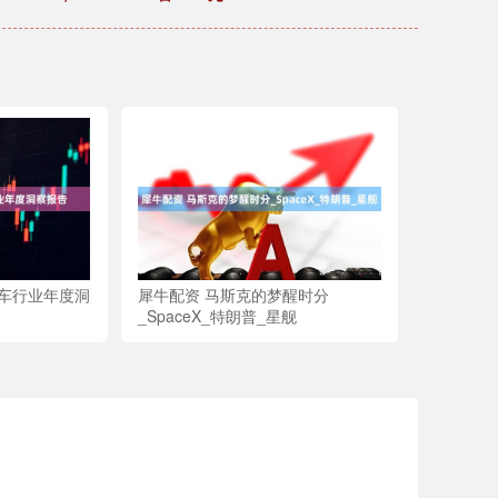
汽车行业年度洞
犀牛配资 马斯克的梦醒时分
_SpaceX_特朗普_星舰