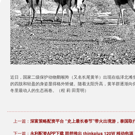
近日，国家二级保护动物鹅喉羚（又名长尾黄羊）出现在临泽北滩
的四肢和轻盈的身姿显得格外矫健。随着太阳升高，黄羊群逐渐向
冬里最动人的生态画卷。（程 莉 田育明）
上一篇：
深富策略配资平台 “史上最长春节”带火出境游，泰国取
下一篇：
永利配资APP下载 联想推出 thinkplus 120W 移动电源：2