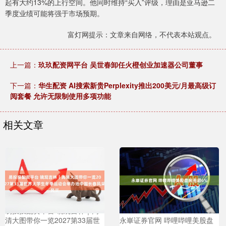
起有大约13%的上行空间。他同时维持“买入”评级，理由是亚马逊二
季度业绩可能将强于市场预期。
富灯网提示：文章来自网络，不代表本站观点。
上一篇：
玖玖配资网平台 吴世春卸任火橙创业加速器公司董事
下一篇：
华生配资 AI搜索新贵Perplexity推出200美元/月最高级订
阅套餐 允许无限制使用多项功能
相关文章
易投投配资平台 镜观吉林｜高
清大图带你一览2027第33届世
永崋证券官网 哔哩哔哩美股盘