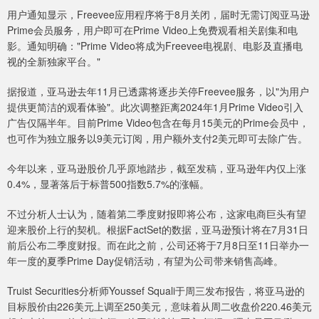
用户通知显示，Freevee应用程序将于8月关闭，届时无需订阅亚马逊
Prime会员服务，用户即可在Prime Video上免费观看相关剧集和电
影。通知明确："Prime Video将成为Freevee电视剧、电影及直播电
视的全新独家平台。"
据报道，亚马逊去年11月已透露将逐步关停Freevee服务，以"为用户
提供更简洁的观看体验"。此次调整距离2024年1月Prime Video引入
广告仅隔半年。目前Prime Video包含在每月15美元的Prime会员中，
也可作为独立服务以9美元订阅，用户额外支付2美元即可去除广告。
今年以来，亚马逊股价几乎原地踏步，截至发稿，亚马逊年内仅上涨
0.4%，显著落后于标普500指数5.7%的涨幅。
不过分析人士认为，随着第二季度财报即将公布，这家电商巨头有望
迎来股价上行的契机。根据FactSet的数据，亚马逊预计将在7月31日
前后公布二季度财报。而在此之前，公司还将于7月8日至11日举办一
年一度的夏季Prime Day促销活动，有望为公司带来销售高峰。
Truist Securities分析师Youssef Squali于周三发布报告，将亚马逊的
目标股价由226美元上调至250美元，意味着从周二收盘价220.46美元